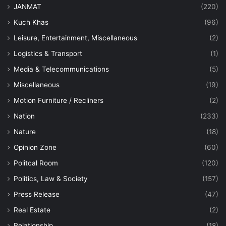
JANMAT
(220)
Kuch Khas
(96)
Leisure, Entertainment, Miscellaneous
(2)
Logistics & Transport
(1)
Media & Telecommunications
(5)
Miscellaneous
(19)
Motion Furniture / Recliners
(2)
Nation
(233)
Nature
(18)
Opinion Zone
(60)
Politcal Room
(120)
Politics, Law & Society
(157)
Press Release
(47)
Real Estate
(2)
Relationship
(18)