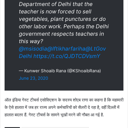
Department of Delhi that the
teacher is now forced to sell
vegetables, plant punctures or do
other labor work. Perhaps the Delhi
government respects teachers in
this way?
@msisodia
@Iftikharfariha
@LtGov
Delhi
https://t.co/QJDTCDVsmY
— Kunwer Shoaib Rana (@KShoaibRana)
June 23, 2020
ऑल इंडिया गेस्ट टीचर्स एसोसिएशन के सदस्य शोएब राणा का कहना है कि महामारी
के ऐसे हालात में जब हर राज्य अपने कर्मचारियों को सैलरी दे रहा है, वहीं दिल्ली में
हालात बदतर हैं. गेस्ट टीचर्स के सामने भूखों मरने की नौबत आ गई है.