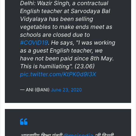
Delhi: Wazir Singh, a contractual
English teacher at Sarvodaya Bal
Vidyalaya has been selling
vegetables to make ends meet as
schools are closed due to
#COVID19
. He says, "I was working
as a guest English teacher, we
have not been paid since 8th May.
This is humiliating". (23.06)
pic.twitter.com/KtPK0d9l3X
— ANI (@ANI)
June 23, 2020
आदरणीय शिक्षा मंत्री
@msisodia
जी दिल्ली