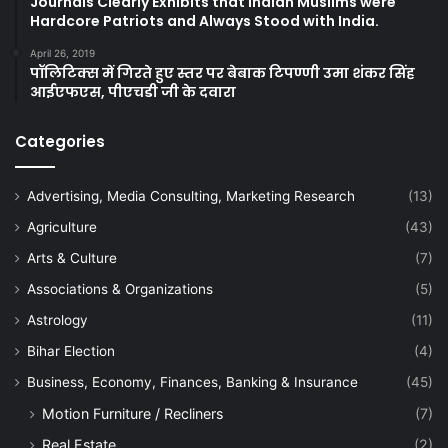
Journals Clearly Exhibits that Indian Muslims were
Hardcore Patriots and Always Stood with India.
April 26, 2019
पॉलिटिक्स में गिरते हुए स्तर पर बेबाक टिपण्णी उमा शंकर सिंह
आईएफएस, पीएचडी जी के दवारा
Categories
Advertising, Media Consulting, Marketing Research
(13)
Agriculture
(43)
Arts & Culture
(7)
Associations & Organizations
(5)
Astrology
(11)
Bihar Election
(4)
Business, Economy, Finances, Banking & Insurance
(45)
Motion Furniture / Recliners
(7)
Real Estate
(2)