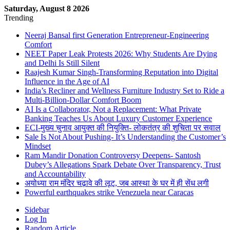
Saturday, August 8 2026
Trending
Neeraj Bansal first Generation Entrepreneur-Engineering
Comfort
NEET Paper Leak Protests 2026: Why Students Are Dying
and Delhi Is Still Silent
Raajesh Kumar Singh-Transforming Reputation into Digital
Influence in the Age of AI
India’s Recliner and Wellness Furniture Industry Set to Ride a
Multi-Billion-Dollar Comfort Boom
AI Is a Collaborator, Not a Replacement: What Private
Banking Teaches Us About Luxury Customer Experience
ECI-मुख्य चुनाव आयुक्त की नियुक्ति- लोकतंत्र की शुचिता पर सवाल
Sale Is Not About Pushing- It’s Understanding the Customer’s
Mindset
Ram Mandir Donation Controversy Deepens- Santosh
Dubey’s Allegations Spark Debate Over Transparency, Trust
and Accountability
अयोध्या राम मंदिर चढ़ावे की लूट, जब आस्था के घर में ही सेंध लगी
Powerful earthquakes strike Venezuela near Caracas
Sidebar
Log In
Random Article