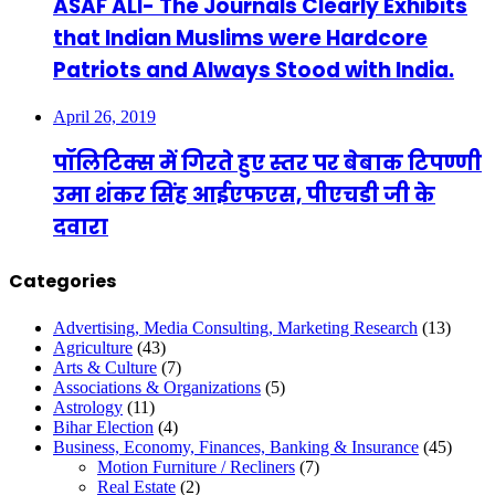
ASAF ALI- The Journals Clearly Exhibits
that Indian Muslims were Hardcore
Patriots and Always Stood with India.
April 26, 2019
पॉलिटिक्स में गिरते हुए स्तर पर बेबाक टिपण्णी
उमा शंकर सिंह आईएफएस, पीएचडी जी के
दवारा
Categories
Advertising, Media Consulting, Marketing Research
(13)
Agriculture
(43)
Arts & Culture
(7)
Associations & Organizations
(5)
Astrology
(11)
Bihar Election
(4)
Business, Economy, Finances, Banking & Insurance
(45)
Motion Furniture / Recliners
(7)
Real Estate
(2)