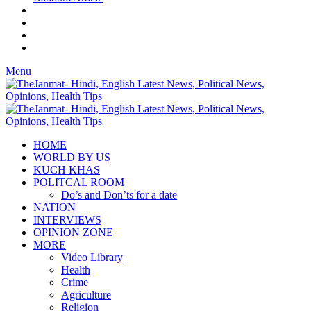
Menu
HOME
WORLD BY US
KUCH KHAS
POLITCAL ROOM
Do’s and Don’ts for a date
NATION
INTERVIEWS
OPINION ZONE
MORE
Video Library
Health
Crime
Agriculture
Religion