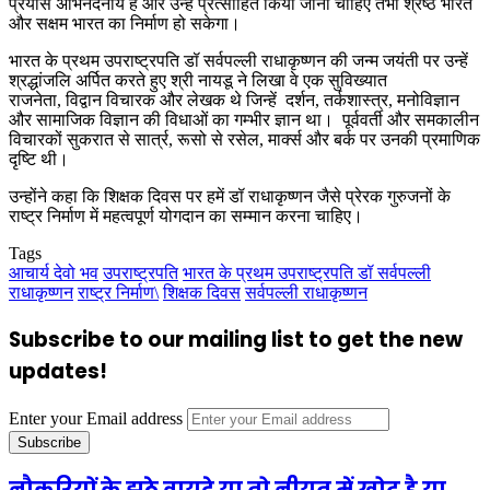
प्रयास अभिनंदनीय हैं और उन्हें प्रत्साहित किया जाना चाहिए तभी श्रेष्ठ भारत
और सक्षम भारत का निर्माण हो सकेगा।
भारत के प्रथम उपराष्ट्रपति डॉ सर्वपल्ली राधाकृष्णन की जन्म जयंती पर उन्हें
श्रद्धांजलि अर्पित करते हुए श्री नायडू ने लिखा वे एक सुविख्यात
राजनेता, विद्वान विचारक और लेखक थे जिन्हें दर्शन, तर्कशास्त्र, मनोविज्ञान
और सामाजिक विज्ञान की विधाओं का गम्भीर ज्ञान था। पूर्ववर्ती और समकालीन
विचारकों सुकरात से सार्त्र, रूसो से रसेल, मार्क्स और बर्क पर उनकी प्रमाणिक
दृष्टि थी।
उन्होंने कहा कि शिक्षक दिवस पर हमें डॉ राधाकृष्णन जैसे प्रेरक गुरुजनों के
राष्ट्र निर्माण में महत्वपूर्ण योगदान का सम्मान करना चाहिए।
Tags
आचार्य देवो भव
उपराष्ट्रपति
भारत के प्रथम उपराष्ट्रपति डॉ सर्वपल्ली
राधाकृष्णन
राष्ट्र निर्माण\
शिक्षक दिवस
सर्वपल्ली राधाकृष्णन
Subscribe to our mailing list to get the new
updates!
Enter your Email address
नौकरियों के झूठे वायदे या तो नीयत में खोट है या