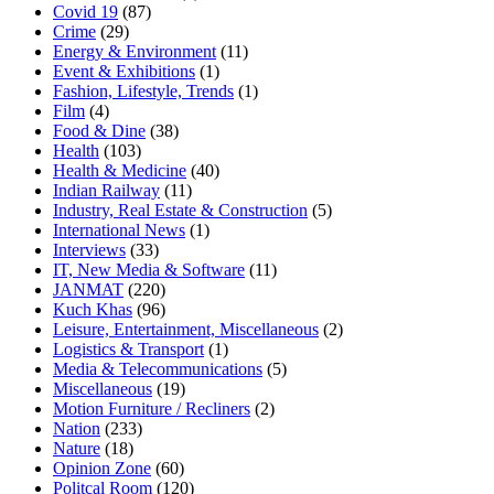
Covid 19
(87)
Crime
(29)
Energy & Environment
(11)
Event & Exhibitions
(1)
Fashion, Lifestyle, Trends
(1)
Film
(4)
Food & Dine
(38)
Health
(103)
Health & Medicine
(40)
Indian Railway
(11)
Industry, Real Estate & Construction
(5)
International News
(1)
Interviews
(33)
IT, New Media & Software
(11)
JANMAT
(220)
Kuch Khas
(96)
Leisure, Entertainment, Miscellaneous
(2)
Logistics & Transport
(1)
Media & Telecommunications
(5)
Miscellaneous
(19)
Motion Furniture / Recliners
(2)
Nation
(233)
Nature
(18)
Opinion Zone
(60)
Politcal Room
(120)