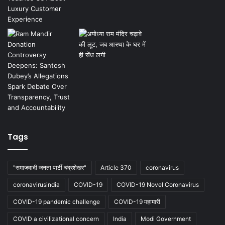
Tags
"समाजवादी जनता पार्टी चंद्रशेखर"
Article 370
coronavirus
coronavirusindia
COVID-19
COVID-19 Novel Coronavirus
COVID-19 pandemic challenge
COVID-19 महामारी
COVID a civilizational concern
India
Modi Government