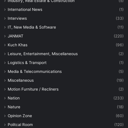
Industry, Real Estate & Construction
(5)
International News
(1)
Interviews
(33)
IT, New Media & Software
(11)
JANMAT
(220)
Kuch Khas
(96)
Leisure, Entertainment, Miscellaneous
(2)
Logistics & Transport
(1)
Media & Telecommunications
(5)
Miscellaneous
(19)
Motion Furniture / Recliners
(2)
Nation
(233)
Nature
(18)
Opinion Zone
(60)
Politcal Room
(120)