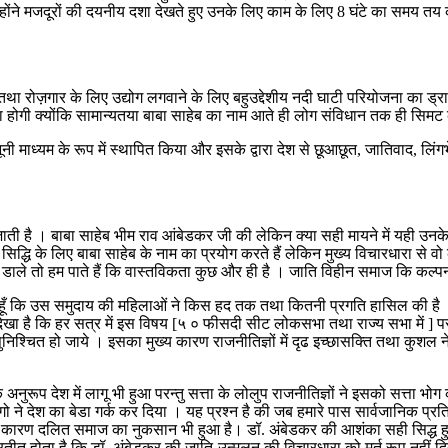
होंने मजदूरों की दयनीय दशा देखते हुए उनके लिए काम के लिए 8 घंटे का समय तय
 पाने तथा रोज़गार के लिए उद्योग लगवाने के लिए बहुउद्देशीय नदी घाटी परियोजना का
होगी क्योंकि सामान्यतया बाबा साहेब का नाम आते ही लोग संविधान तक ही सिमट के
नी माध्यम के रूप में स्थापित किया और इसके द्वारा देश से छूआछूत, जातिवाद, लिं
ाती है । बाबा साहेब भीम राव आंबेडकर जी की लेकिन क्या सही मायने में यही उनके 
सिद्धि के लिए बाबा साहेब के नाम का प्रयोग करते हैं लेकिन मुख्य विचारधारा से व
ृष्टी डाले तो हम पाते हैं कि वास्तविकता कुछ और ही है । जाति विहीन समाज कि कल
हूँ कि उस समुदाय की महिलाओं ने किस हद तक तथा कितनी प्रगति हासिल की है । 
े देखा है कि हर सत्र में इस विषय [५ ० फीसदी सीट लोकसभा तथा राज्य सभा में ] पर
निश्चित हो जाये । इसका मुख्य कारण राजनीतिज्ञों में दृढ इच्छासक्ति तथा कुशल ने
नुरूप देश में लागू भी हुआ परन्तु सत्ता के लोलुप राजनीतिज्ञों ने इसको सत्ता भो
 ने देश का बेडा गर्क कर दिया । यह प्रश्न है की जब हमारे पास सार्वजानिक प्रतिष
ोने के कारण दलित समाज का नुकसान भी हुआ है। डॉ. अंबेडकर की आशंका सही सिद्ध ह
तीत होता है कि डॉ. अंबेडकर की जाति-उन्मूलन की विचारधारा को मूर्त रूप नहीं