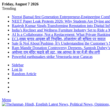
Friday, August 7 2026
Trending
Neeraj Bansal first Generation Entrepreneur-Engineering Comf
NEET Paper Leak Protests 2026: Why Students Are Dying and De
Raajesh Kumar Singh-Transforming Reputation into Digital Inf
India’s Recliner and Wellness Furniture Industry Set to Ride 
AI Is a Collaborator, Not a Replacement: What Private Bank
ECI-मुख्य चुनाव आयुक्त की नियुक्ति- लोकतंत्र की शुचिता पर सवाल
Sale Is Not About Pushing- It’s Understanding the Customer’s
Ram Mandir Donation Controversy Deepens- Santosh Dubey’s A
अयोध्या राम मंदिर चढ़ावे की लूट, जब आस्था के घर में ही सेंध लगी
Powerful earthquakes strike Venezuela near Caracas
Sidebar
Log In
Random Article
Menu