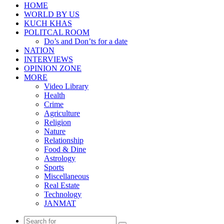
HOME
WORLD BY US
KUCH KHAS
POLITCAL ROOM
Do’s and Don’ts for a date
NATION
INTERVIEWS
OPINION ZONE
MORE
Video Library
Health
Crime
Agriculture
Religion
Nature
Relationship
Food & Dine
Astrology
Sports
Miscellaneous
Real Estate
Technology
JANMAT