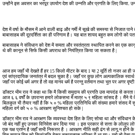
उन्होंने इस अवसर का भरपूर उपयोग देश की उन्नति और प्रगति के लिए किया. उन्
देश में वर्षा के मौसम में आने वाली बाढ़ और गर्मी में सूखे की समस्या से निजात
बाबासाहब की दूरदर्शिता का ही परिणाम है। यह बात शायद बहुत कम लोगो को पता 
बाबासाहब ने संविधान को देश में समता और स्वतंत्रता स्थापित करने का एक कानू
थे की कानून से सिर्फ किसी अपराध को नियंत्रित किया जा सकता है |
आज हम जहाँ भी देखते हैं हर 15 किलो मीटर के बाद 1 या 2 मूर्ति तो नजर आ ही ज
एवं सांप्रदायिक जनतंत्र में बदल चुका है। जहाँ पर कुछ लोग अल्पकालिक स्वार्थ 
जहाँ पर कोई धर्म अगर है तो वह मानव धर्म है परन्तु वर्तमान तथा भुत पर अगर द
डॉक्टर भीम राव ने कहा था कि मै किसी समुदाय की प्रगति उस मापदंड से करता 
आज ६ ६ वर्षों के उपरान्त हमारे लोकसभा में मात्र ५ ९ महिला सांसद है । मैंने य
बिलकुल भी तैयार नहीं है कि ५ ० % महिला प्रतिनिधि की संख्या हमारे संसद में सु
महिला वर्ग को ५ ० % आरक्षण सुनिश्चत हो सके |
डॉक्टर भीम राव ने आरक्षण कि व्यवस्था देश हित के लिए सोचा था और संविधान के अ
जो बंद नहीं हुए उनका विनिवेश कर दिया गया । इस प्रकार से सत्ता के लोलुप लोगो
एक यक्ष प्रश्न है जहाँ सभी निरूत्तर है । आरक्षण नीति सही ढंग से लागू न ह
हित समाज हित को तिलांजलि देकर नकारात्मक भूमिका में आ गए। मुझे तो ऐसा प्र