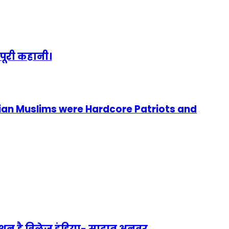
पूरी कहानी।
ian Muslims were Hardcore Patriots and
 मिशन है विलेज इंडिया- सादात अनवर