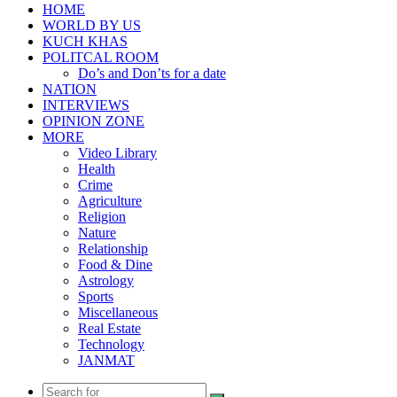
HOME
WORLD BY US
KUCH KHAS
POLITCAL ROOM
Do’s and Don’ts for a date
NATION
INTERVIEWS
OPINION ZONE
MORE
Video Library
Health
Crime
Agriculture
Religion
Nature
Relationship
Food & Dine
Astrology
Sports
Miscellaneous
Real Estate
Technology
JANMAT