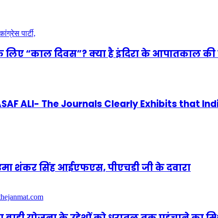
े लिए “काल दिवस”? क्या है इंदिरा के आपातकाल की 
 ALI- The Journals Clearly Exhibits that Ind
णी उमा शंकर सिंह आईएफएस, पीएचडी जी के दवारा
ूवा बाडी योजना के उद्देशों को धरातल तक पहुंचाने का