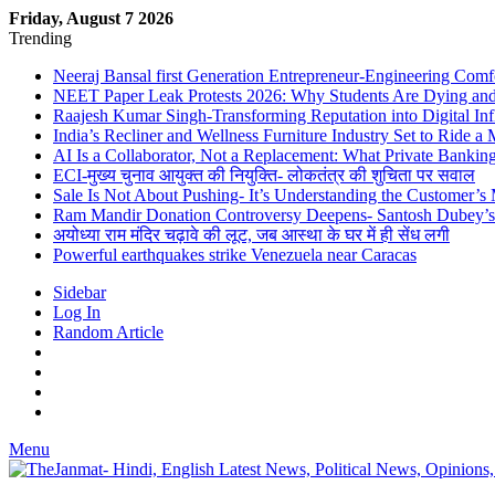
Friday, August 7 2026
Trending
Neeraj Bansal first Generation Entrepreneur-Engineering Comf
NEET Paper Leak Protests 2026: Why Students Are Dying and De
Raajesh Kumar Singh-Transforming Reputation into Digital Inf
India’s Recliner and Wellness Furniture Industry Set to Ride 
AI Is a Collaborator, Not a Replacement: What Private Bank
ECI-मुख्य चुनाव आयुक्त की नियुक्ति- लोकतंत्र की शुचिता पर सवाल
Sale Is Not About Pushing- It’s Understanding the Customer’s
Ram Mandir Donation Controversy Deepens- Santosh Dubey’s A
अयोध्या राम मंदिर चढ़ावे की लूट, जब आस्था के घर में ही सेंध लगी
Powerful earthquakes strike Venezuela near Caracas
Sidebar
Log In
Random Article
Menu