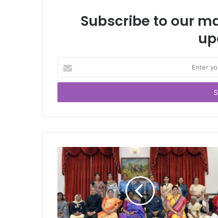
Subscribe to our mai
up
Enter
your
Email
address