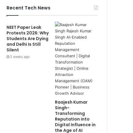
Recent Tech News
NEET Paper Leak
Protests 2026: Why
Students Are Dying
and Delhi Is Still
Silent
2 weeks ago
Raajesh Kumar
Singh-
Transforming
Reputation into
Digital Influence in
the Age of AI