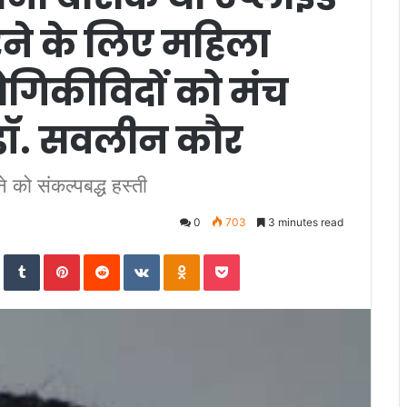
रने के लिए महिला
द्योगिकीविदों को मंच
 डॉ. सवलीन कौर
े को संकल्‍पबद्ध हस्‍ती
0
703
3 minutes read
In
StumbleUpon
Tumblr
Pinterest
Reddit
VKontakte
Odnoklassniki
Pocket