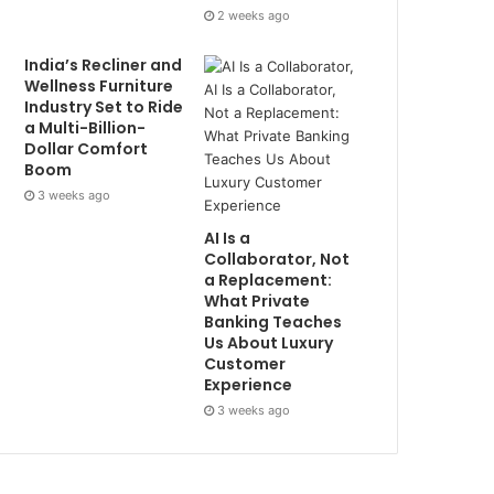
2 weeks ago
India’s Recliner and
Wellness Furniture
Industry Set to Ride
a Multi-Billion-
Dollar Comfort
Boom
3 weeks ago
AI Is a
Collaborator, Not
a Replacement:
What Private
Banking Teaches
Us About Luxury
Customer
Experience
3 weeks ago