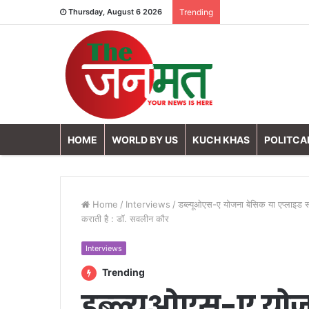
Thursday, August 6 2026
Trending
HOME
WORLD BY US
KUCH KHAS
POLITCA
Home
/
Interviews
/
डब्‍ल्‍यूओएस-ए योजना बेसिक या एप्लाइड स
कराती है : डॉ. सवलीन कौर
Interviews
Trending
डब्‍ल्‍यूओएस-ए यो