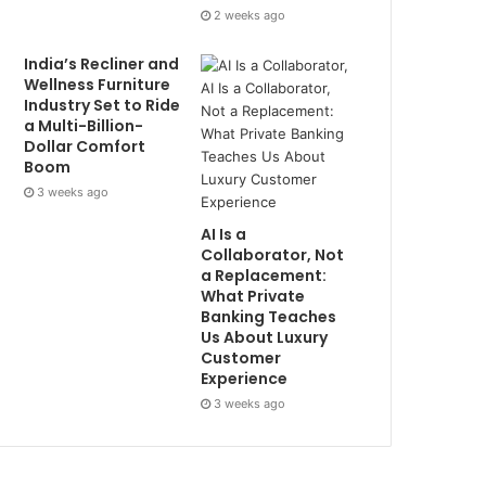
2 weeks ago
India’s Recliner and
Wellness Furniture
Industry Set to Ride
a Multi-Billion-
Dollar Comfort
Boom
3 weeks ago
AI Is a
Collaborator, Not
a Replacement:
What Private
Banking Teaches
Us About Luxury
Customer
Experience
3 weeks ago