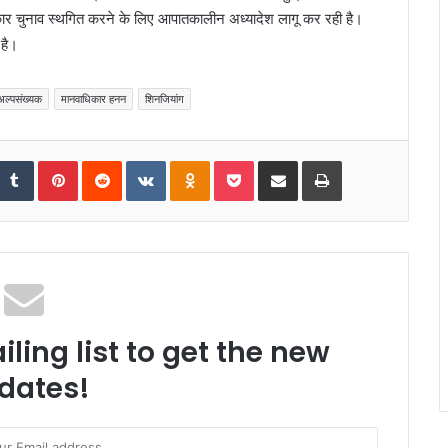
कार चुनाव स्थगित करने के लिए आपातकालीन अध्यादेश लागू कर रही है।
 है।
 अल्पसंख्यक
मानवाधिकार हनन
शिनजियांग
tumbleUpon
Tumblr
Pinterest
Reddit
VKontakte
Odnoklassniki
Pocket
Share via Email
Print
ling list to get the new
dates!