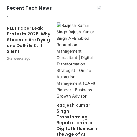
Recent Tech News
NEET Paper Leak
Protests 2026: Why
Students Are Dying
and Delhi Is Still
Silent
2 weeks ago
Raajesh Kumar
Singh-
Transforming
Reputation into
Digital Influence in
the Age of AI