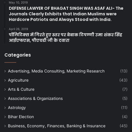
May 10, 2019
DEFENSE LAWYER OF BHAGAT SINGH WAS ASAF ALI- The
Journals Clearly Exhibits that Indian Muslims were
Hardcore Patriots and Always Stood with India.
April 26, 2019
पॉलिटिक्स में गिरते हुए स्तर पर बेबाक टिपण्णी उमा शंकर सिंह
आईएफएस, पीएचडी जी के दवारा
Categories
Advertising, Media Consulting, Marketing Research
(13)
Agriculture
(43)
Arts & Culture
(7)
Associations & Organizations
(5)
Astrology
(11)
Bihar Election
(4)
Business, Economy, Finances, Banking & Insurance
(45)