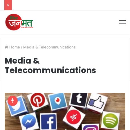
M
Home
/
Media & Telecommunications
Media &
Telecommunications