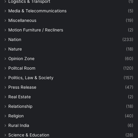
Logistics & Transport
(1)
Media & Telecommunications
(5)
Miscellaneous
(19)
Motion Furniture / Recliners
(2)
Nation
(233)
Nature
(18)
Opinion Zone
(60)
Politcal Room
(120)
Politics, Law & Society
(157)
Press Release
(47)
Real Estate
(2)
Relationship
(18)
Religion
(40)
Rural India
(6)
Science & Education
(28)