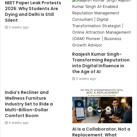
NEET Paper Leak Protests
2026: Why Students Are
Dying and Delhi Is Still
Silent
3 weeks ago
Raajesh Kumar Singh-
Transforming Reputation
into Digital Influence in
the Age of AI
3 weeks ago
India’s Recliner and
Wellness Furniture
Industry Set to Ride a
Multi-Billion-Dollar
Comfort Boom
4 weeks ago
AI Is a Collaborator, Not a
Replacement: What