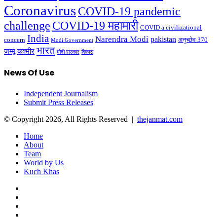
Coronavirus
COVID-19 pandemic
challenge
COVID-19 महामारी
COVID a civilizational
India
Narendra Modi
pakistan
अनुच्छेद 370
concern
Modi Government
भारत
जम्मू कश्मीर
मोदी सरकार
विकास
News Of Use
Independent Journalism
Submit Press Releases
© Copyright 2026, All Rights Reserved |
thejanmat.com
Home
About
Team
World by Us
Kuch Khas