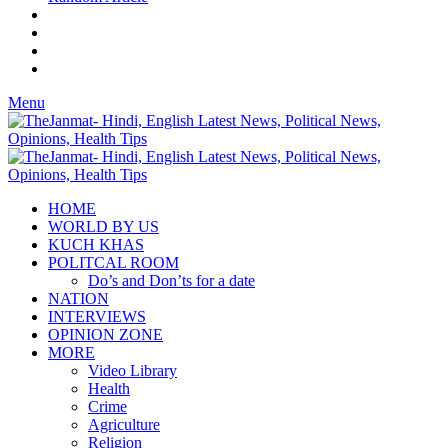
Menu
HOME
WORLD BY US
KUCH KHAS
POLITCAL ROOM
Do’s and Don’ts for a date
NATION
INTERVIEWS
OPINION ZONE
MORE
Video Library
Health
Crime
Agriculture
Religion