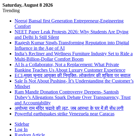
Saturday, August 8 2026
Trending
Neeraj Bansal first Generation Entrepreneur-Engineering
Comfort
NEET Paper Leak Protests 2026: Why Students Are Dying
and Delhi Is Still Silent
Raajesh Kumar Singh-Transforming Reputation into Digital
Influence in the Age of AI
India’s Recliner and Wellness Furniture Industry Set to Ride a
Multi-Billion-Dollar Comfort Boom
AI Is a Collaborator, Not a Replacement: What Private
Banking Teaches Us About Luxury Customer Experience
ECI-मुख्य चुनाव आयुक्त की नियुक्ति- लोकतंत्र की शुचिता पर सवाल
Sale Is Not About Pushing- It’s Understanding the Customer’s
Mindset
Ram Mandir Donation Controversy Deepens- Santosh
Dubey’s Allegations Spark Debate Over Transparency, Trust
and Accountability
अयोध्या राम मंदिर चढ़ावे की लूट, जब आस्था के घर में ही सेंध लगी
Powerful earthquakes strike Venezuela near Caracas
Sidebar
Log In
Random Article