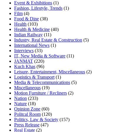
Event & Exhibitions
(1)
Fashion, Lifestyle, Trends
(1)
Film
(4)
Food & Dine
(38)
Health
(103)
Health & Medicine
(40)
Indian Railway
(11)
Industry, Real Estate & Construction
(5)
International News
(1)
Interviews
(33)
IT, New Media & Software
(11)
JANMAT
(220)
Kuch Khas
(96)
Leisure, Entertainment, Miscellaneous
(2)
Logistics & Transport
(1)
Media & Telecommunications
(5)
Miscellaneous
(19)
Motion Furniture / Recliners
(2)
Nation
(233)
Nature
(18)
Opinion Zone
(60)
Politcal Room
(120)
Politics, Law & Society
(157)
Press Release
(47)
Real Estate
(2)