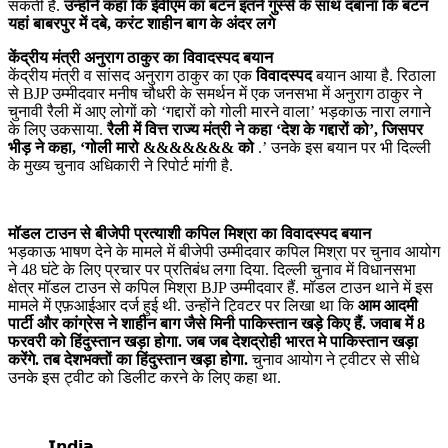
सकती है.
उन्होंने कहा कि ईवीएम का बटन इतने गुस्से के साथ दबाना कि बटन
यहां बाबरपुर में दबे, करंट शाहीन बाग के अंदर लगे
केंद्रीय मंत्री अनुराग ठाकुर का विवादस्पद बयान
केंद्रीय मंत्री व सांसद अनुराग ठाकुर का एक
विवादस्पद
बयान आया है. रिठाला
से BJP उम्मीदवार मनीष चौधरी के समर्थन में एक जनसभा में अनुराग ठाकुर ने
चुनावी रैली में आए लोगों को ‘गद्दारों को गोली मारने वाला’ भड़काऊ नारा लगाने
के लिए उकसाया.
रैली में वित्त राज्य मंत्री ने कहा ‘देश के गद्दारों को’, जिसपर
भीड़ ने कहा, ‘गोली मारो &&&&&&& को
.’ उनके इस बयान पर भी दिल्ली
के मुख्य चुनाव अधिकारी ने रिपोर्ट मांगी है.
मॉडल टाउन से बीजेपी प्रत्याशी कपिल मिश्रा
का विवादस्पद बयान
भड़काऊ भाषण देने के मामले में बीजेपी उम्मीदवार कपिल मिश्रा पर चुनाव आयोग
ने 48 घंटे के लिए प्रचार पर प्रतिबंध लगा दिया. दिल्ली चुनाव में विधानसभा
क्षेत्र मॉडल टाउन से कपिल मिश्रा BJP उम्मीदवार हैं. मॉडल टाउन थाने में इस
मामले में एफ़आईआर दर्ज हुई थी. उन्होंने ट्विटर पर लिखा था कि
आम आदमी
पार्टी और कांग्रेस ने शाहीन बाग जैसे मिनी पाकिस्तान खड़े किए हैं. जवाब में
8
फरवरी को हिंदुस्तान खड़ा होगा. जब जब देशद्रोही भारत मे पाकिस्तान खड़ा
करेंगे. तब देशभक्तों का हिंदुस्तान खड़ा होगा.
चुनाव आयोग ने ट्वीटर से सीधे
उनके इस ट्वीट को डिलीट करने के लिए कहा था.
𝗜𝗻𝗱𝗶𝗮