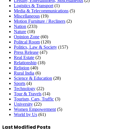
Leisure, Entertainment, Miscellaneous
(2)
Logistics & Transport
(1)
Media & Telecommunications
(5)
Miscellaneous
(19)
Motion Furniture / Recliners
(2)
Nation
(233)
Nature
(18)
Opinion Zone
(60)
Politcal Room
(120)
Politics, Law & Society
(157)
Press Release
(47)
Real Estate
(2)
Relationship
(18)
Religion
(40)
Rural India
(6)
Science & Education
(28)
Sports
(4)
Technology
(22)
Tour & Travels
(14)
Tourism, Cars, Traffic
(3)
University
(22)
Women Empowerment
(5)
World by Us
(61)
Last Modified Posts