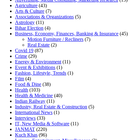
Agriculture
(43)
Arts & Culture
(7)
Associations & Organizations
(5)
Astrology
(11)
Bihar Election
(4)
Business, Economy, Finances, Banking & Insurance
(45)
Motion Furniture / Recliners
(7)
Real Estate
(2)
Covid 19
(87)
Crime
(29)
Energy & Environment
(11)
Event & Exhibitions
(1)
Fashion, Lifestyle, Trends
(1)
Film
(4)
Food & Dine
(38)
Health
(103)
Health & Medicine
(40)
Indian Railway
(11)
Industry, Real Estate & Construction
(5)
International News
(1)
Interviews
(33)
IT, New Media & Software
(11)
JANMAT
(220)
Kuch Khas
(96)