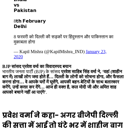
𝘃𝘀
𝗣𝗮𝗸𝗶𝘀𝘁𝗮𝗻
8𝘁𝗵 𝗙𝗲𝗯𝗿𝘂𝗮𝗿𝘆
𝗗𝗲𝗹𝗵𝗶
8 फरवरी को दिल्ली की सड़कों पर हिंदुस्तान और पाकिस्तान का
मुकाबला होगा
— Kapil Mishra (@KapilMishra_IND)
January 23,
2020
BJP सांसद प्रवेश वर्मा
का विवादस्पद बयान
भारतीय जनता पार्टी (BJP) के सांसद
प्रवेश साहिब सिंह वर्मा ने, ‘वहां (शाहीन
बाग में) लाखों लोग जमा होते हैं… दिल्ली के लोगों को सोचना होगा, और फैसला
करना होगा… वे आपके घरों में घुसेंगे, आपकी बहन-बेटियों के साथ बलात्कार
करेंगे, उन्हें कत्ल कर देंगे… आज ही वक्त है, कल मोदी जी और अमित शाह
आपको बचाने नहीं आ पाएंगे’
.
प्रवेश वर्मा ने कहा- अगर बीजेपी दिल्ली
की सत्ता में आई तो घंटे भर में शाहीन बाग