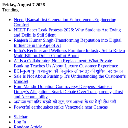
Friday, August 7 2026
Trending
Neeraj Bansal first Generation Entrepreneur-Engineering
Comfort
NEET Paper Leak Protests 2026: Why Students Are Dying
and Delhi Is Still Silent
Raajesh Kumar Singh-Transforming Reputation into Digital
Influence in the Age of AI
India’s Recliner and Wellness Furniture Industry Set to Ride a
Multi-Billion-Dollar Comfort Boom
AI Is a Collaborator, Not a Replacement: What Private
Banking Teaches Us About Luxury Customer Experience
ECI-मुख्य चुनाव आयुक्त की नियुक्ति- लोकतंत्र की शुचिता पर सवाल
Sale Is Not About Pushing- It’s Understanding the Customer’s
Mindset
Ram Mandir Donation Controversy Deepens- Santosh
Dubey’s Allegations Spark Debate Over Transparency, Trust
and Accountability
अयोध्या राम मंदिर चढ़ावे की लूट, जब आस्था के घर में ही सेंध लगी
Powerful earthquakes strike Venezuela near Caracas
Sidebar
Log In
Random Article