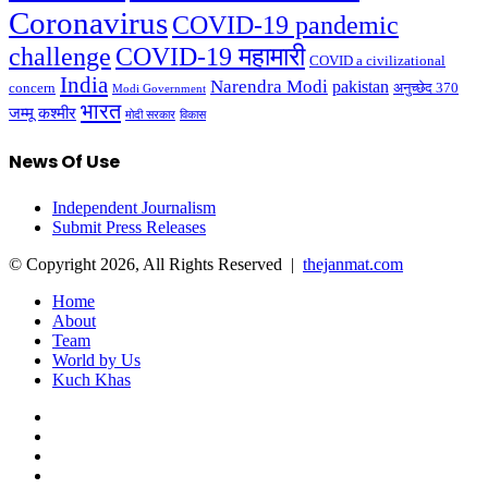
Coronavirus
COVID-19 pandemic
challenge
COVID-19 महामारी
COVID a civilizational
India
Narendra Modi
pakistan
अनुच्छेद 370
concern
Modi Government
भारत
जम्मू कश्मीर
मोदी सरकार
विकास
News Of Use
Independent Journalism
Submit Press Releases
© Copyright 2026, All Rights Reserved |
thejanmat.com
Home
About
Team
World by Us
Kuch Khas