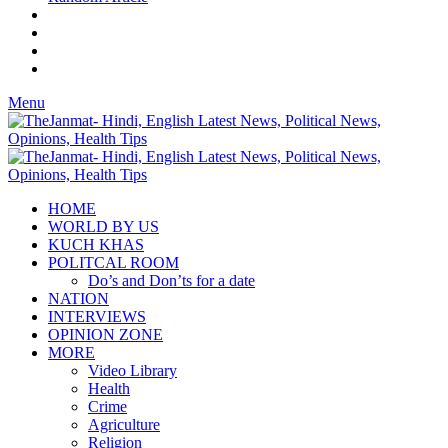
Menu
HOME
WORLD BY US
KUCH KHAS
POLITCAL ROOM
Do’s and Don’ts for a date
NATION
INTERVIEWS
OPINION ZONE
MORE
Video Library
Health
Crime
Agriculture
Religion