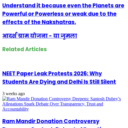
Understand it because even the Planets are
Powerful or Powerless or weak due to the
effects of the Nakshatras.
आदर्श ग्राम योजना - या जुमला
Related Articles
NEET Paper Leak Protests 2026: Why
Students Are Dying and Delhi Is Still Silent
3 weeks ago
Ram Mandir Donation Controversy