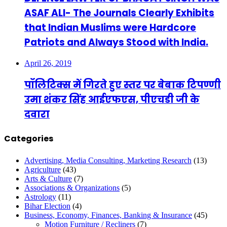
ASAF ALI- The Journals Clearly Exhibits
that Indian Muslims were Hardcore
Patriots and Always Stood with India.
April 26, 2019
पॉलिटिक्स में गिरते हुए स्तर पर बेबाक टिपण्णी
उमा शंकर सिंह आईएफएस, पीएचडी जी के
दवारा
Categories
Advertising, Media Consulting, Marketing Research
(13)
Agriculture
(43)
Arts & Culture
(7)
Associations & Organizations
(5)
Astrology
(11)
Bihar Election
(4)
Business, Economy, Finances, Banking & Insurance
(45)
Motion Furniture / Recliners
(7)