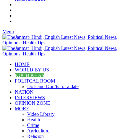
Menu
HOME
WORLD BY US
KUCH KHAS
POLITCAL ROOM
Do’s and Don’ts for a date
NATION
INTERVIEWS
OPINION ZONE
MORE
Video Library
Health
Crime
Agriculture
Religion