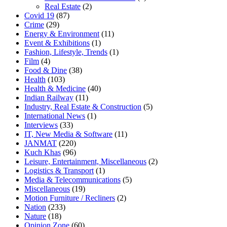
Real Estate
(2)
Covid 19
(87)
Crime
(29)
Energy & Environment
(11)
Event & Exhibitions
(1)
Fashion, Lifestyle, Trends
(1)
Film
(4)
Food & Dine
(38)
Health
(103)
Health & Medicine
(40)
Indian Railway
(11)
Industry, Real Estate & Construction
(5)
International News
(1)
Interviews
(33)
IT, New Media & Software
(11)
JANMAT
(220)
Kuch Khas
(96)
Leisure, Entertainment, Miscellaneous
(2)
Logistics & Transport
(1)
Media & Telecommunications
(5)
Miscellaneous
(19)
Motion Furniture / Recliners
(2)
Nation
(233)
Nature
(18)
Opinion Zone
(60)