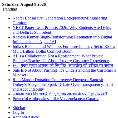
Saturday, August 8 2026
Trending
Neeraj Bansal first Generation Entrepreneur-Engineering
Comfort
NEET Paper Leak Protests 2026: Why Students Are Dying
and Delhi Is Still Silent
Raajesh Kumar Singh-Transforming Reputation into Digital
Influence in the Age of AI
India’s Recliner and Wellness Furniture Industry Set to Ride a
Multi-Billion-Dollar Comfort Boom
AI Is a Collaborator, Not a Replacement: What Private
Banking Teaches Us About Luxury Customer Experience
ECI-मुख्य चुनाव आयुक्त की नियुक्ति- लोकतंत्र की शुचिता पर सवाल
Sale Is Not About Pushing- It’s Understanding the Customer’s
Mindset
Ram Mandir Donation Controversy Deepens- Santosh
Dubey’s Allegations Spark Debate Over Transparency, Trust
and Accountability
अयोध्या राम मंदिर चढ़ावे की लूट, जब आस्था के घर में ही सेंध लगी
Powerful earthquakes strike Venezuela near Caracas
Sidebar
Log In
Random Article