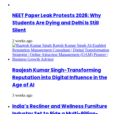
NEET Paper Leak Protests 2026: Why
Students Are Dying and Delhi Is Still
Silent
2 weeks ago
Raajesh Kumar Singh-Transforming
Reputation into Digital Influence in the
Age of AI
3 weeks ago
India’s Recliner and Wellness Furniture
Industry Set to Ride a Multi-Billion-