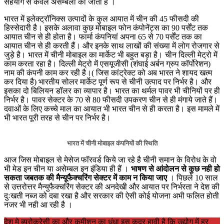
सहयोग से केवल असेम्बली की जाती है ।
भारत में इलेक्ट्रॉनिक्स उत्पादों के कुल आयात में चीन की 45 फीसदी की
हिस्सेदारी है। इसके अलावा कुछ मोबाइल फोन कंपोनेंट्स का 90 पर्सेंट तक
आयात चीन से ही होता है। फार्मा कंपनियां अपना 65 से 70 पर्सेंट तक का
आयात चीन से ही करती हैं। और इनके साथ लाखों की संख्या में लोग रोजगार से
जुड़े है। भारत में चीनी मोबाइल का मार्केट भी बहुत बड़ा है। चीन दिल्ली मेट्रो में
काम करता रहा है। दिल्ली मेट्रो में एसयूजीसी (शंघाई अर्बन ग्रुप कॉर्पोरेशन)
नाम की कंपनी काम कर रही है।( जिस कांट्रेक्ट को अब भारत ने शायद खत्म
कर दिया है) भारतीय सोलर मार्केट पूर्ण रूप से चीनी उत्पाद पर निर्भर है। और
इसका दो बिलियन डॉलर का व्यापार है। भारत का थर्मल पावर भी चीनियों पर ही
निर्भर है। पावर सेक्टर के 70 से 80 फीसदी उपकरण चीन से ही मंगाये जाते हैं।
दवाओं के लिए कच्चे माल का आयात भी भारत चीन से ही करता है। इस मामले में
भी भारत पूरी तरह से चीन पर निर्भर है।
भारत में चीनी मोबाइल कंपनियों की स्थिति
आज जिस मोबाइल से मेसेज फॉरवर्ड किये जा रहे है चीनी समान के विरोध के वो
भी मेड इन चीन या असेम्बल इन इंडिया ही हैं ।
भाषण से आंदोलन से कुछ नही हो
सकता जबतक की मैन्यूफैक्चरिंग सेक्टर में काम न किया जाए
। पिछले 10 साल
से उत्तरोत्तर मैन्युफैक्चरिंग सेक्टर की अनदेखी और आयात पर निर्भरता ने देश की
दुःखती नब्ज को दबा रखा है और सरकार की ऐसी कोई योजना अभी फलित होती
नजर भी नही आ रही है ।
देश मे ब्यूरोक्रेसी का और कमीशन का धंधा इस कदर हावी है कि उद्योग में हर