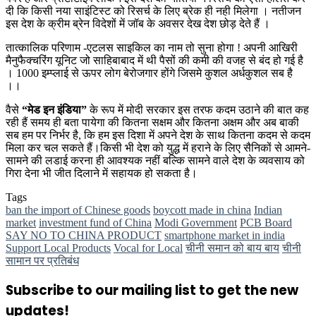
दी कि किसी नया साइंटिस्ट को रिसर्च के लिए ब्रेक ही नही मिलेगा । नतीजन
इस देश के क्रीम ब्रेन विदेशों में जॉब के अवसर देख देश छोड़ देते हैं ।
तात्कालिक परिणाम -एटलस साइकिल का नाम तो सुना होगा ! अपनी आखिरी
मैनुफैक्चरिंग यूनिट जो साहिबाबाद में थी पैसों की कमी की वजह से बंद हो गई है
। 1000 इम्प्लाई से ऊपर लोग बेरोजगार होंगे जिसमे कुशल अर्धकुशल सब है
।।
वैसे
“मेड इन इंडिया”
के रूप में मोदी सरकार इस तरफ कदम उठाने की बात कह
रही हैं समय ही बता पायेगा की कितना सक्षम और कितना अक्षम और अब बाकी
सब हम पर निर्भर है, कि हम इस दिशा में अपने देश के साथ कितना कदम से कदम
मिला कर चल सकते हैं।किसी भी देश को युद्ध में हराने के लिए सैनिकों से आमने-
सामने की लडाई करना ही आवश्यक नहीं बल्कि सामने वाले देश के व्यवसाय को
गिरा देना भी जीत दिलाने में सहायक हो सकता है।
Tags
ban the import of Chinese goods
boycott made in china
Indian
market
investment fund of China
Modi Government
PCB Board
SAY NO TO CHINA PRODUCT
smartphone market in india
Support Local Products
Vocal for Local
चीनी समान को बाय बाय
चीनी
सामान पर प्रतिबंध
Subscribe to our mailing list to get the new
updates!