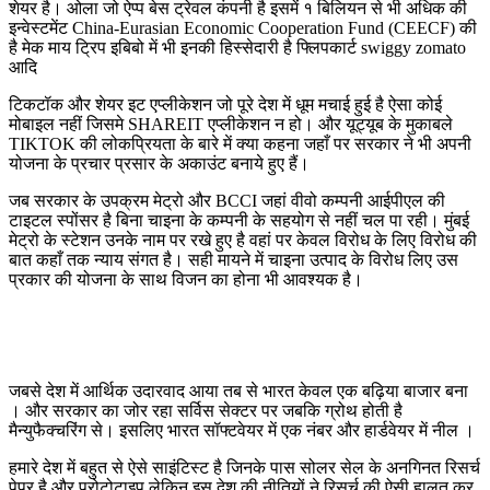
शेयर है। ओला जो ऐप्प बेस ट्रेवल कंपनी है इसमें १ बिलियन से भी अधिक की
इन्वेस्टमेंट China-Eurasian Economic Cooperation Fund (CEECF) की
है मेक माय ट्रिप इबिबो में भी इनकी हिस्सेदारी है फ्लिपकार्ट swiggy zomato
आदि
टिकटॉक और शेयर इट एप्लीकेशन जो पूरे देश में धूम मचाई हुई है ऐसा कोई
मोबाइल नहीं जिसमे SHAREIT एप्लीकेशन न हो। और यूट्यूब के मुकाबले
TIKTOK की लोकप्रियता के बारे में क्या कहना जहाँ पर सरकार ने भी अपनी
योजना के प्रचार प्रसार के अकाउंट बनाये हुए हैं।
जब सरकार के उपक्रम मेट्रो और BCCI जहां वीवो कम्पनी आईपीएल की
टाइटल स्पोंसर है बिना चाइना के कम्पनी के सहयोग से नहीं चल पा रही। मुंबई
मेट्रो के स्टेशन उनके नाम पर रखे हुए है वहां पर केवल विरोध के लिए विरोध की
बात कहाँ तक न्याय संगत है। सही मायने में चाइना उत्पाद के विरोध लिए उस
प्रकार की योजना के साथ विजन का होना भी आवश्यक है।
जबसे देश में आर्थिक उदारवाद आया तब से भारत केवल एक बढ़िया बाजार बना
। और सरकार का जोर रहा सर्विस सेक्टर पर जबकि ग्रोथ होती है
मैन्युफैक्चरिंग से। इसलिए भारत सॉफ्टवेयर में एक नंबर और हार्डवेयर में नील ।
हमारे देश में बहुत से ऐसे साइंटिस्ट है जिनके पास सोलर सेल के अनगिनत रिसर्च
पेपर है और प्रोटोटाइप लेकिन इस देश की नीतियों ने रिसर्च की ऐसी हालत कर