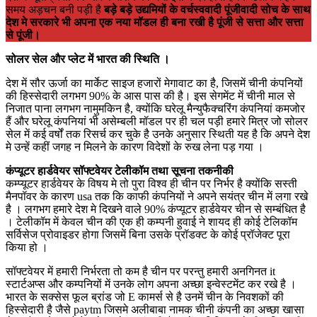
समय अड़चन बनी पड़ी है
बड़े बड़े उद्यमियों के वर्चस्ववादी पूंजीवादी सोच के साथ
देश मे सरकारे भी अपना एक नया मॉडल ही बना रखी है पूंजी से सत्ता और सत्ता
से पूंजी।
सोलर सेल और प्लेट में भारत की स्थिति ।
देश में सौर ऊर्जा का मार्केट साइज हजारों मेगावाट का है, जिसमें चीनी कंपनियों
की हिस्सेदारी लगभग 90% के आस पास की है। इस सेगमेंट में चीनी माल से
निजात पाना लगभग नामुमकिन है, क्योंकि घरेलू मैन्युफैक्चरिंग कंपनियां कमजोर
हैं और घरेलू कंपनियां भी असेम्बली मॉडल पर ही चल पड़ी हमारे मित्र जो सोलर
सेल में कई वर्षों तक रिसर्च कर चुके है उनके अनुसार स्थिती यह है कि अपने देश
मे उन्हें कहीं जगह न मिलने के कारण विदेशों के रुख लेना पड़ गया ।
कंप्यूटर हार्डवेयर सॉफ्टवेयर टेलीकॉम तथा सूचना तकनीकी
कम्प्यूटर हार्डवेयर के विषय मे तो पुरा विश्व ही चीन पर निर्भर है क्योंकि सस्ती
मैनपॉवर के कारण usa तक कि काफी कंपनियों ने अपने सयंत्र चीन में लगा रखे
है । लगभग हमारे देश मे दिखने वाले 90% कंप्यूटर हार्डवेयर चीन से सम्बंधित है
। टेलीकॉम में केवल चीन की एक ही कम्पनी हुवाई ने शायद ही कोई टेलिकॉम
सर्विसेज प्रोवाइडर होगा जिसमें बिना उसके प्रॉडक्ट के कोई प्रॉजेक्ट पूरा
किया हो ।
सॉफ्टवेयर में हमारी निर्भरता तो कम है चीन पर परन्तु हमारी अनगिनत it
स्टार्टअप्स और कम्पनियों में उनके लोग अपना अच्छा इन्वेस्टमेंट कर रखे है ।
भारत के सक्सेस फूल ब्रांड जो E कामर्स से है उनमें चीन के निवशकों की
हिस्सेदारी है जैसे paytm जिसमे अलीबाबा नामक चीनी कंपनी का अच्छा खासा