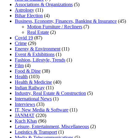
Associations & Organizations
(5)
Astrology
(11)
Bihar Election
(4)
Business, Economy, Finances, Banking & Insurance
(45)
Motion Furniture / Recliners
(7)
Real Estate
(2)
Covid 19
(87)
Crime
(29)
Energy & Environment
(11)
Event & Exhibitions
(1)
Fashion, Lifestyle, Trends
(1)
Film
(4)
Food & Dine
(38)
Health
(103)
Health & Medicine
(40)
Indian Railway
(11)
Industry, Real Estate & Construction
(5)
International News
(1)
Interviews
(33)
IT, New Media & Software
(11)
JANMAT
(220)
Kuch Khas
(96)
Leisure, Entertainment, Miscellaneous
(2)
Logistics & Transport
(1)
Media & Telecommunications
(5)