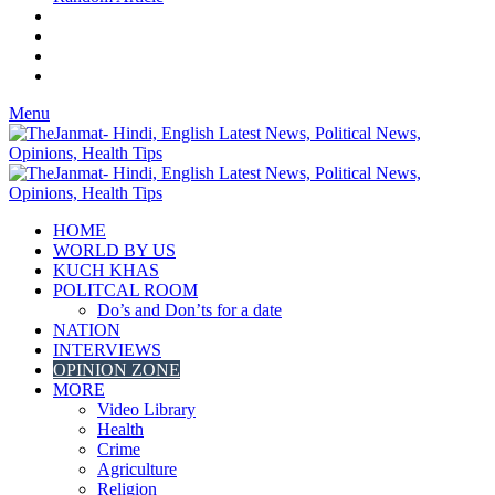
Menu
HOME
WORLD BY US
KUCH KHAS
POLITCAL ROOM
Do’s and Don’ts for a date
NATION
INTERVIEWS
OPINION ZONE
MORE
Video Library
Health
Crime
Agriculture
Religion