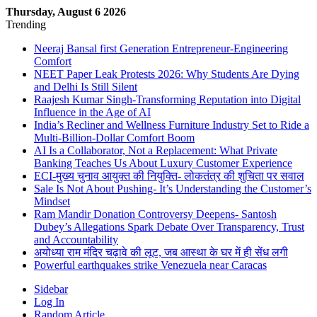
Thursday, August 6 2026
Trending
Neeraj Bansal first Generation Entrepreneur-Engineering
Comfort
NEET Paper Leak Protests 2026: Why Students Are Dying
and Delhi Is Still Silent
Raajesh Kumar Singh-Transforming Reputation into Digital
Influence in the Age of AI
India’s Recliner and Wellness Furniture Industry Set to Ride a
Multi-Billion-Dollar Comfort Boom
AI Is a Collaborator, Not a Replacement: What Private
Banking Teaches Us About Luxury Customer Experience
ECI-मुख्य चुनाव आयुक्त की नियुक्ति- लोकतंत्र की शुचिता पर सवाल
Sale Is Not About Pushing- It’s Understanding the Customer’s
Mindset
Ram Mandir Donation Controversy Deepens- Santosh
Dubey’s Allegations Spark Debate Over Transparency, Trust
and Accountability
अयोध्या राम मंदिर चढ़ावे की लूट, जब आस्था के घर में ही सेंध लगी
Powerful earthquakes strike Venezuela near Caracas
Sidebar
Log In
Random Article