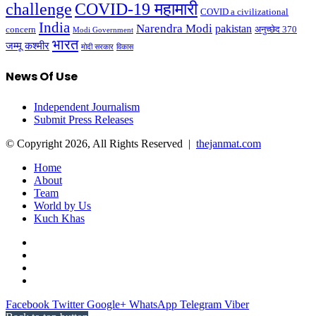
challenge
COVID-19 महामारी
COVID a civilizational
India
Narendra Modi
pakistan
अनुच्छेद 370
concern
Modi Government
भारत
जम्मू कश्मीर
मोदी सरकार
विकास
News Of Use
Independent Journalism
Submit Press Releases
© Copyright 2026, All Rights Reserved |
thejanmat.com
Home
About
Team
World by Us
Kuch Khas
Facebook
Twitter
Google+
WhatsApp
Telegram
Viber