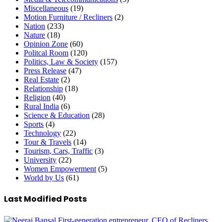
Miscellaneous
(19)
Motion Furniture / Recliners
(2)
Nation
(233)
Nature
(18)
Opinion Zone
(60)
Politcal Room
(120)
Politics, Law & Society
(157)
Press Release
(47)
Real Estate
(2)
Relationship
(18)
Religion
(40)
Rural India
(6)
Science & Education
(28)
Sports
(4)
Technology
(22)
Tour & Travels
(14)
Tourism, Cars, Traffic
(3)
University
(22)
Women Empowerment
(5)
World by Us
(61)
Last Modified Posts