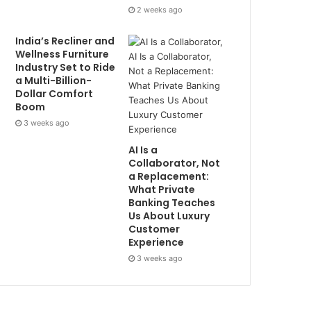
2 weeks ago
India’s Recliner and
Wellness Furniture
Industry Set to Ride
a Multi-Billion-
Dollar Comfort
Boom
3 weeks ago
AI Is a
Collaborator, Not
a Replacement:
What Private
Banking Teaches
Us About Luxury
Customer
Experience
3 weeks ago