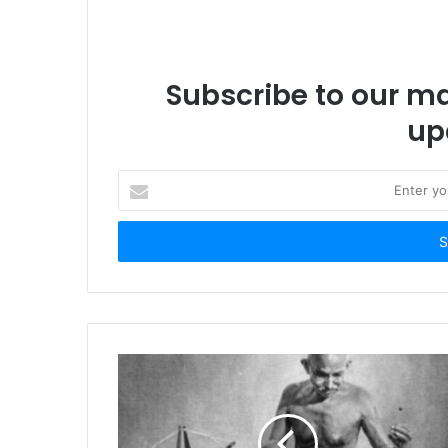
Subscribe to our mai
up
Enter
your
Email
address