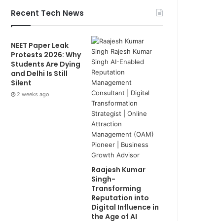
Recent Tech News
NEET Paper Leak
Protests 2026: Why
Students Are Dying
and Delhi Is Still
Silent
2 weeks ago
Raajesh Kumar
Singh-
Transforming
Reputation into
Digital Influence in
the Age of AI