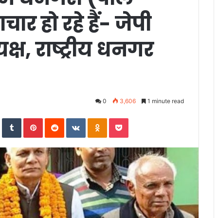
ार हो रहे हैं- जेपी
यक्ष, राष्ट्रीय धनगर
0
3,606
1 minute read
In
StumbleUpon
Tumblr
Pinterest
Reddit
VKontakte
Odnoklassniki
Pocket