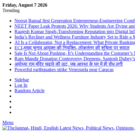
Friday, August 7 2026
Trending
Neeraj Bansal first Generation Entrepreneur-Engineering Comf
NEET Paper Leak Protests 2026: Why Students Are Dying and De
Raajesh Kumar Singh-Transforming Reputation into Digital Inf
India’s Recliner and Wellness Furniture Industry Set to Ride 
AI Is a Collaborator, Not a Replacement: What Private Bank
ECI-मुख्य चुनाव आयुक्त की नियुक्ति- लोकतंत्र की शुचिता पर सवाल
Sale Is Not About Pushing- It’s Understanding the Customer’s
Ram Mandir Donation Controversy Deepens- Santosh Dubey’s A
अयोध्या राम मंदिर चढ़ावे की लूट, जब आस्था के घर में ही सेंध लगी
Powerful earthquakes strike Venezuela near Caracas
Sidebar
Log In
Random Article
Menu