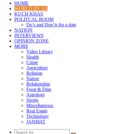
HOME
WORLD BY US
KUCH KHAS
POLITCAL ROOM
Do’s and Don’ts for a date
NATION
INTERVIEWS
OPINION ZONE
MORE
Video Library
Health
Crime
Agriculture
Religion
Nature
Relationship
Food & Dine
Astrology
Sports
Miscellaneous
Real Estate
Technology
JANMAT