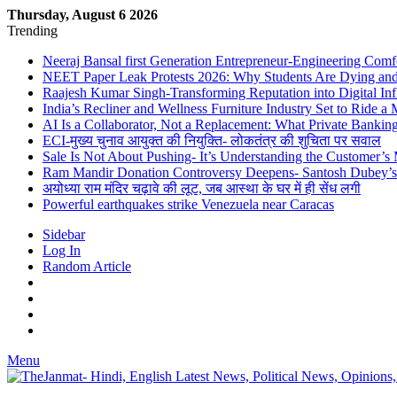
Thursday, August 6 2026
Trending
Neeraj Bansal first Generation Entrepreneur-Engineering Comf
NEET Paper Leak Protests 2026: Why Students Are Dying and De
Raajesh Kumar Singh-Transforming Reputation into Digital Inf
India’s Recliner and Wellness Furniture Industry Set to Ride 
AI Is a Collaborator, Not a Replacement: What Private Bank
ECI-मुख्य चुनाव आयुक्त की नियुक्ति- लोकतंत्र की शुचिता पर सवाल
Sale Is Not About Pushing- It’s Understanding the Customer’s
Ram Mandir Donation Controversy Deepens- Santosh Dubey’s A
अयोध्या राम मंदिर चढ़ावे की लूट, जब आस्था के घर में ही सेंध लगी
Powerful earthquakes strike Venezuela near Caracas
Sidebar
Log In
Random Article
Menu