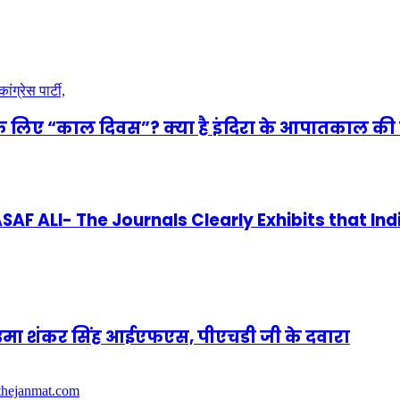
े लिए “काल दिवस”? क्या है इंदिरा के आपातकाल की 
 ALI- The Journals Clearly Exhibits that Ind
णी उमा शंकर सिंह आईएफएस, पीएचडी जी के दवारा