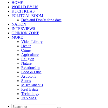
HOME
WORLD BY US
KUCH KHAS
POLITCAL ROOM
Do’s and Don’ts for a date
NATION
INTERVIEWS
OPINION ZONE
MORE
Video Library
Health
Crime
Agriculture
Religion
Nature
Relationship
Food & Dine
Astrology
Sports
Miscellaneous
Real Estate
Technology
JANMAT