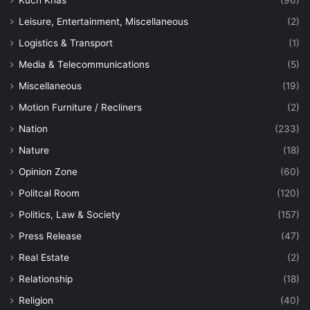
Kuch Khas
(96)
Leisure, Entertainment, Miscellaneous
(2)
Logistics & Transport
(1)
Media & Telecommunications
(5)
Miscellaneous
(19)
Motion Furniture / Recliners
(2)
Nation
(233)
Nature
(18)
Opinion Zone
(60)
Politcal Room
(120)
Politics, Law & Society
(157)
Press Release
(47)
Real Estate
(2)
Relationship
(18)
Religion
(40)