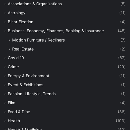
Associations & Organizations
(5)
Astrology
(11)
Bihar Election
(4)
Business, Economy, Finances, Banking & Insurance
(45)
Motion Furniture / Recliners
(7)
Real Estate
(2)
Covid 19
(87)
Crime
(29)
Energy & Environment
(11)
Event & Exhibitions
(1)
Fashion, Lifestyle, Trends
(1)
Film
(4)
Food & Dine
(38)
Health
(103)
Health & Medicine
(40)