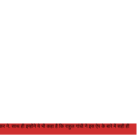
े. साथ ही इन्होंने ये भी कहा है कि राहुल गांधी ने इस ऐप के बारे में सही ही