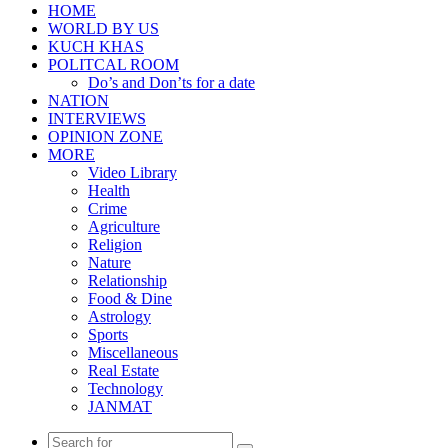
HOME
WORLD BY US
KUCH KHAS
POLITCAL ROOM
Do’s and Don’ts for a date
NATION
INTERVIEWS
OPINION ZONE
MORE
Video Library
Health
Crime
Agriculture
Religion
Nature
Relationship
Food & Dine
Astrology
Sports
Miscellaneous
Real Estate
Technology
JANMAT