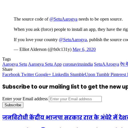
The source code of
@SetuAarogya
needs to be open source.
When you ask (force) people to install an app, they have the rig
If you love your country
@SetuAarogya
, publish the source co
— Elliot Alderson (@fs0c131y)
May 6, 2020
Tags
Aarogya Setu
Aarogya Setu App
coronavirusindia
SetuAArogya
ऐप मे
Share
Facebook
Twitter
Google+
LinkedIn
StumbleUpon
Tumblr
Pinterest
Subscribe to our mailing list to get the new 
Enter your Email address
जनविरोधी केंद्रीय भाजपा सरकार रात के अंधेरे में द