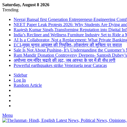
Saturday, August 8 2026
Trending
Neeraj Bansal first Generation Entrepreneur-Engineering Comf
NEET Paper Leak Protests 2026: Why Students Are Dying and De
Raajesh Kumar Singh-Transforming Reputation into Digital Inf
India’s Recliner and Wellness Furniture Industry Set to Ride 
AI Is a Collaborator, Not a Replacement: What Private Bank
ECI-मुख्य चुनाव आयुक्त की नियुक्ति- लोकतंत्र की शुचिता पर सवाल
Sale Is Not About Pushing- It’s Understanding the Customer’s
Ram Mandir Donation Controversy Deepens- Santosh Dubey’s A
अयोध्या राम मंदिर चढ़ावे की लूट, जब आस्था के घर में ही सेंध लगी
Powerful earthquakes strike Venezuela near Caracas
Sidebar
Log In
Random Article
Menu