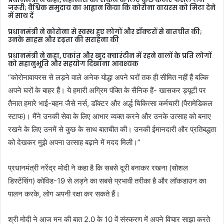
जरूरी; वैश्विक समुदाय का आह्वान किया कि कोरोना वायरस को मिटा देने
में साथ दें
प्रधानमंत्री ने कोरोना से स्‍वस्‍थ हुए लोगों और डॉक्‍टरों से बातचीत की;
उनके साहस और दृढ़ता की सराहना की
प्रधानमंत्री ने कहा, एकांत और खुद क्‍वारंटीन में रहने वालों के प्रति लोगों
को सहानुभूति और सहयोग दिखाना आवश्‍यक
“कोरोनावायरस से लड़ने वाले अनेक योद्धा अपने घरों तक ही सीमित नहीं हैं बल्कि
अपने घरों के बाहर हैं। ये हमारी अग्रिम पंक्ति के सैनिक हैं- खासकर ड्यूटी पर
तैनात हमारे भाई-बहन जैसे नर्स, डॉक्टर और अर्द्ध चिकित्‍सा कर्मचारी (पैरामेडिकल
स्टाफ)। मैंने उनकी सेवा के लिए आभार व्यक्त करने और उनके उत्साह को बनाए
रखने के लिए उनमें से कुछ के साथ बातचीत की। उनकी ईमानदारी और प्रतिबद्धता
को देखकर मुझे अपना उत्‍साह बढ़ाने में मदद मिली।”
प्रधानमंत्री नरेंद्र मोदी ने कहा है कि सबसे दूरी बनाकर रखना (सोशल
डिस्‍टेंसिंग) कोविड-19 से लड़ने का सबसे प्रभावी तरीका है और लॉकडाउन का
पालन करके, लोग अपनी रक्षा कर सकते हैं।
श्री मोदी ने आज मन की बात 2.0 के 10 वें संस्करण में अपने विचार साझा करते