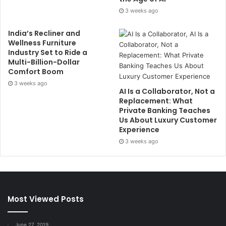
3 weeks ago
India’s Recliner and
Wellness Furniture
Industry Set to Ride a
Multi-Billion-Dollar
Comfort Boom
3 weeks ago
AI Is a Collaborator, Not a
Replacement: What
Private Banking Teaches
Us About Luxury Customer
Experience
3 weeks ago
Most Viewed Posts
June 27, 2019