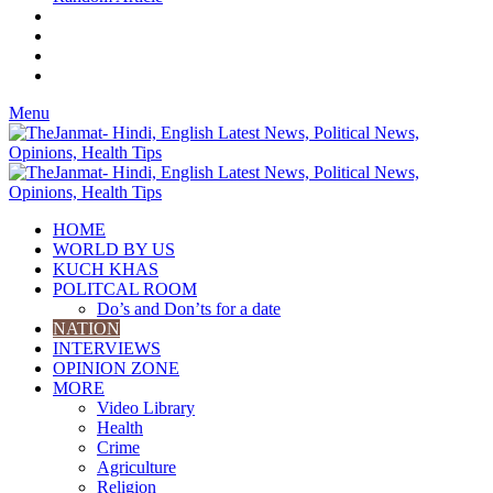
Menu
HOME
WORLD BY US
KUCH KHAS
POLITCAL ROOM
Do’s and Don’ts for a date
NATION
INTERVIEWS
OPINION ZONE
MORE
Video Library
Health
Crime
Agriculture
Religion