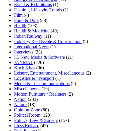
Event & Exhibitions
(1)
Fashion, Lifestyle, Trends
(1)
Film
(4)
Food & Dine
(38)
Health
(103)
Health & Medicine
(40)
Indian Railway
(11)
Industry, Real Estate & Construction
(5)
International News
(1)
Interviews
(33)
IT, New Media & Software
(11)
JANMAT
(220)
Kuch Khas
(96)
Leisure, Entertainment, Miscellaneous
(2)
Logistics & Transport
(1)
Media & Telecommunications
(5)
Miscellaneous
(19)
Motion Furniture / Recliners
(2)
Nation
(233)
Nature
(18)
Opinion Zone
(60)
Politcal Room
(120)
Politics, Law & Society
(157)
Press Release
(47)
Real Estate
(2)