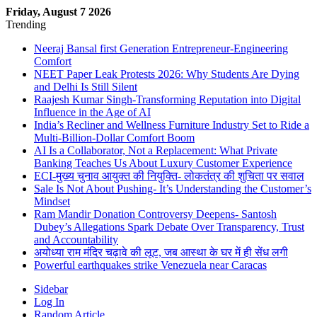
Friday, August 7 2026
Trending
Neeraj Bansal first Generation Entrepreneur-Engineering
Comfort
NEET Paper Leak Protests 2026: Why Students Are Dying
and Delhi Is Still Silent
Raajesh Kumar Singh-Transforming Reputation into Digital
Influence in the Age of AI
India’s Recliner and Wellness Furniture Industry Set to Ride a
Multi-Billion-Dollar Comfort Boom
AI Is a Collaborator, Not a Replacement: What Private
Banking Teaches Us About Luxury Customer Experience
ECI-मुख्य चुनाव आयुक्त की नियुक्ति- लोकतंत्र की शुचिता पर सवाल
Sale Is Not About Pushing- It’s Understanding the Customer’s
Mindset
Ram Mandir Donation Controversy Deepens- Santosh
Dubey’s Allegations Spark Debate Over Transparency, Trust
and Accountability
अयोध्या राम मंदिर चढ़ावे की लूट, जब आस्था के घर में ही सेंध लगी
Powerful earthquakes strike Venezuela near Caracas
Sidebar
Log In
Random Article