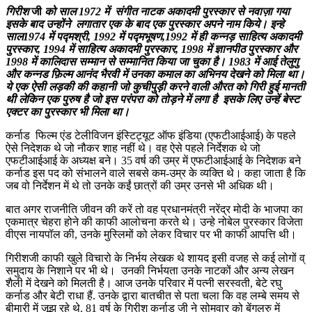
गिरीश
जी
को साल 1972 में संगीत नाटक अकादमी पुरस्कार से नवाज़ा गया
इसके बाद उन्होंने लगातार एक के बाद एक पुरस्कार अपने नाम किये। इन्हे
साल1974 में पद्मश्री, 1992 में पद्मभूषण,1992 में ही कन्नड़ साहित्य अकादमी
पुरस्कार, 1994 में साहित्य अकादमी पुरस्कार, 1998 में ज्ञानपीठ पुरस्कार और
1998 में कालिदास सम्मान से सम्‍मानित किया जा चुका है। 1983 में आई तेलुगु
और कन्नड फ़िल्म आनंद भैरवी में उनका कमाल का अभिनय देखने को मिला था।
ये एक ऐसी लड़की की कहानी जो कुचीपुड़ी करने वाली औरत को गिरी हुई मानती
थी लेकिन एक पुरुष है जो इस परंपरा को तोड़ने में लगा है इसके लिए उन्हें बेस्ट
एक्टर का पुरस्कार भी मिला था।
कर्नाड फिल्म एंड टेलीविजन इंस्टिट्यूट ऑफ इंडिया (एफटीआईआई) के पहले
ऐसे निदेशक थे जो नौकर शाह नहीं थे। वह ऐसे पहले निर्देशक थे जो
एफटीआईआई के अध्यक्ष बने। 35 वर्ष की उम्र में एफटीआईआई के निदेशक बने
कर्नाड इस पद को संभालने वाले सबसे कम-उम्र के व्यक्ति थे। कहा जाता है कि
जब वो निर्देशन में थे तो उनके कईं छात्रों की उम्र उनसे भी अधिक थी।
बात अगर राजनीति जीवन की करें तो वह प्रधानमंत्री नरेंद्र मोदी के भाजपा का
एकमात्र चेहरा होने की काफी आलोचना करते थे। उन्हे नोबेल पुरस्कार विजेता
वीएस नायपॉल की, उनके मुस्लिमों को लेकर विचार पर भी काफी आपत्ति थी।
गिरीशजी काफी खुले विचारो के निर्भय लेखक थे शायद इसी वजह से कई लोगों व्
समुदाय के निशाने पर भी थे। उनकी निर्भयता उनके नाटकों और अन्य लेखन
शैली में देखने को मिलती है। आज उनके परिवार में पत्नी सरस्वती, बेटे रघु
कर्नाड और बेटी राधा हैं. उनके द्वारा बातचीत से पता चला कि वह लम्बे समय से
बीमारी में जूझ रहे थे. 81 वर्ष के गिरीश कर्नाड जी ने सोमवार को बेंगलुरु में