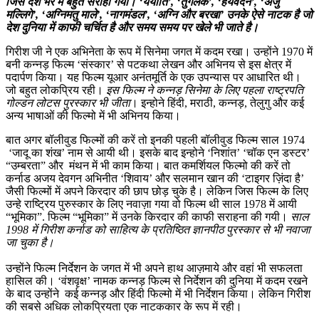
जिसे देश भर में बहुत सराहा गया। ‘ययाति’, ‘तुगलक’, ‘हयवदन’, ‘अंजु
मल्लिगे’, ‘अग्निमतु माले’, ‘नागमंडल’, ‘अग्नि और बरखा’ उनके ऐसे नाटक है जो
देश दुनिया में काफी चर्चित है और समय समय पर खेले भी जाते है।
गिरीश जी ने एक अभिनेता के रूप में सिनेमा जगत में कदम रखा। उन्होंने 1970 में
बनी कन्नड़ फिल्म ‘संस्कार’ से पटकथा लेखन और अभिनय से इस क्षेत्र में
पदार्पण किया। यह फिल्म यूआर अनंतमूर्ति के एक उपन्यास पर आधारित थी।
जो बहुत लोकप्रिय रही।
इस फिल्म ने कन्नड़ सिनेमा के लिए पहला राष्ट्रपति
गोल्डन लोटस पुरस्कार भी जीता
। इन्होने हिंदी, मराठी, कन्नड़, तेलुगु और कई
अन्य भाषाओं की फिल्मो में भी अभिनय किया।
बात अगर बॉलीवुड फिल्मों की करें तो इनकी पहली बॉलीवुड फिल्म साल 1974
‘जादू का शंख’ नाम से आयी थी। इसके बाद इन्होने ‘निशांत’ ‘चॉक एन डस्टर’
“उम्बरता” और मंथन में भी काम किया। बात कमर्शियल फिल्मो की करें तो
कर्नाड अजय देवगन अभिनीत ‘शिवाय’ और सलमान खान की ‘टाइगर ज़िंदा है’
जैसी फिल्मों में अपने किरदार की छाप छोड़ चुके है। लेकिन जिस फिल्म के लिए
उन्हे राष्ट्रिय पुरुस्कार के लिए नवाज़ा गया वो फिल्म थी साल 1978 में आयी
“भूमिका”. फिल्म “भूमिका” में उनके किरदार की काफी सराहना की गयी।
साल
1998 में गिरीश कर्नाड को साहित्य के प्रतिष्ठित ज्ञानपीठ पुरस्कार से भी नवाजा
जा चुका है।
उन्होंने फिल्म निर्देशन के जगत में भी अपने हाथ आज़माये और वहां भी सफलता
हासिल की। ‘वंशवृक्ष’ नामक कन्नड़ फिल्म से निर्देशन की दुनिया में कदम रखने
के बाद उन्होंने कई कन्नड़ और हिंदी फिल्मो में भी निर्देशन किया। लेकिन गिरीश
की सबसे अधिक लोकप्रियता एक नाटककार के रूप में रही।