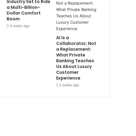
Industry Set to Ride
a Multi-Billion-
Dollar Comfort
Boom
3 weeks ago
AI Is a
Collaborator, Not
a Replacement:
What Private
Banking Teaches
Us About Luxury
Customer
Experience
3 weeks ago