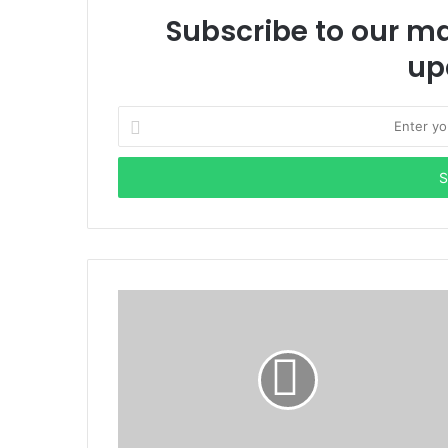
Subscribe to our mai
up
Enter
your
Email
address