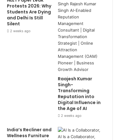
NEET Paper Leak
Protests 2026: Why
Students Are Dying
and Delhi Is Still
Silent
2 weeks ago
Raajesh Kumar
Singh-
Transforming
Reputation into
Digital Influence in
the Age of AI
2 weeks ago
India’s Recliner and
Wellness Furniture